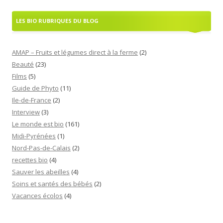
LES BIO RUBRIQUES DU BLOG
AMAP – Fruits et légumes direct à la ferme
(2)
Beauté
(23)
Films
(5)
Guide de Phyto
(11)
Ile-de-France
(2)
Interview
(3)
Le monde est bio
(161)
Midi-Pyrénées
(1)
Nord-Pas-de-Calais
(2)
recettes bio
(4)
Sauver les abeilles
(4)
Soins et santés des bébés
(2)
Vacances écolos
(4)