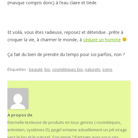
(masque compris donc) à l’eau claire et tiède.
Et voilà, vous êtes radieuse, reposez et détendue…prête à
croquer la vie, à charmer le monde, à
séduire un homme
Ça fait du bien de prendre du temps pour soi parfois, non ?
Étiquettes :
beauté
,
bio
,
cosmétiques bio
,
naturels
,
soins
A propos de
Eternelle testeuse de produits en tous genres ( cosmétiques,
entretien, systèmes D), ppgirl entame actuellement un joli virage
vers le bio et le naturel. Son envie ? Partager avec vous ses