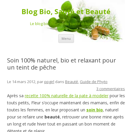
Blog Bio, Santé et Beauté
Le blog bio pour votre santé et bien-être
Aller au contenu principal
Menu
Soin 100% naturel, bio et relaxant pour
un teint de pêche
Le 14 mars 2012, par
ppgirl
dans
Beauté
,
Guide de Phyto
3 commentaires
Après sa
recette 100% naturelle de la pate à modeler
pour les
touts petits, Fleur s’occupe maintenant des mamans, enfin de
toutes les femmes, en leur proposant un
soin bio
, naturel
pour se refaire une
beauté
, retrouver une bonne mine après
un long et rude hiver tout en passant un bon moment de
détente et de plaisir.