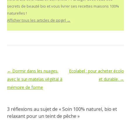
secrets de beauté bio et vous livrer ses recettes maisons 100%
naturelles !
Afficher tous les articles de ppgirl
→
Navigation des articles
←
Dormir dans les nuages,
Ecolabel : pour acheter écolo
avec le sur-matelas végétal à
et durable.
→
mémoire de forme
3 réflexions au sujet de «
Soin 100% naturel, bio et
relaxant pour un teint de pêche
»