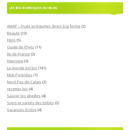
LES BIO RUBRIQUES DU BLOG
AMAP – Fruits et légumes direct à la ferme
(2)
Beauté
(23)
Films
(5)
Guide de Phyto
(11)
Ile-de-France
(2)
Interview
(3)
Le monde est bio
(161)
Midi-Pyrénées
(1)
Nord-Pas-de-Calais
(2)
recettes bio
(4)
Sauver les abeilles
(4)
Soins et santés des bébés
(2)
Vacances écolos
(4)