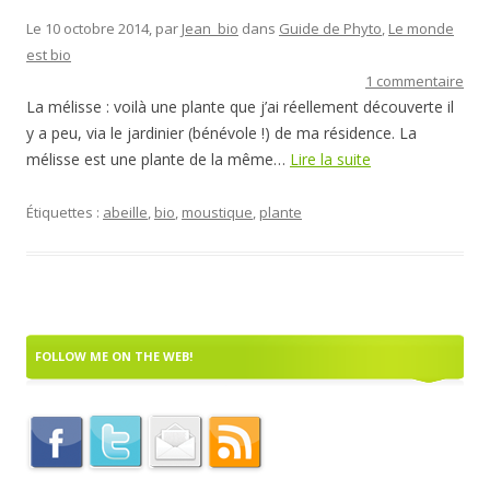
Le 10 octobre 2014, par
Jean_bio
dans
Guide de Phyto
,
Le monde
est bio
1 commentaire
La mélisse : voilà une plante que j’ai réellement découverte il
y a peu, via le jardinier (bénévole !) de ma résidence. La
mélisse est une plante de la même…
Lire la suite
Étiquettes :
abeille
,
bio
,
moustique
,
plante
FOLLOW ME ON THE WEB!