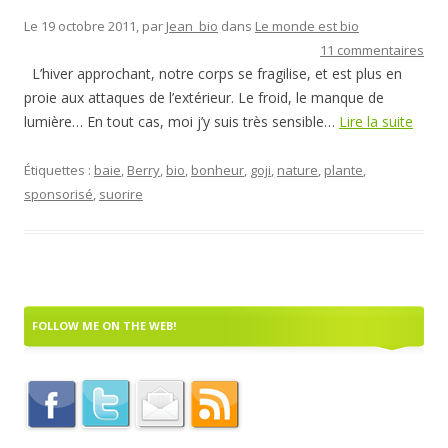
Le 19 octobre 2011, par
Jean_bio
dans
Le monde est bio
11 commentaires
L’hiver approchant, notre corps se fragilise, et est plus en
proie aux attaques de l’extérieur. Le froid, le manque de
lumière… En tout cas, moi j’y suis très sensible…
Lire la suite
Étiquettes :
baie
,
Berry
,
bio
,
bonheur
,
goji
,
nature
,
plante
,
sponsorisé
,
suorire
FOLLOW ME ON THE WEB!