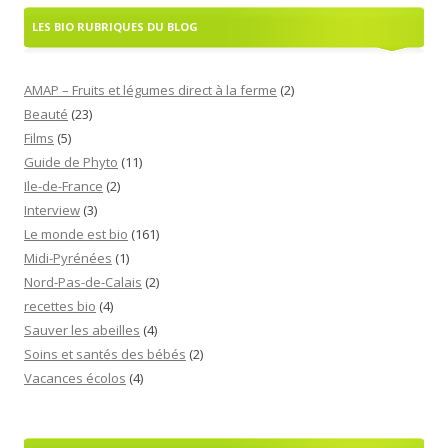
LES BIO RUBRIQUES DU BLOG
AMAP – Fruits et légumes direct à la ferme
(2)
Beauté
(23)
Films
(5)
Guide de Phyto
(11)
Ile-de-France
(2)
Interview
(3)
Le monde est bio
(161)
Midi-Pyrénées
(1)
Nord-Pas-de-Calais
(2)
recettes bio
(4)
Sauver les abeilles
(4)
Soins et santés des bébés
(2)
Vacances écolos
(4)