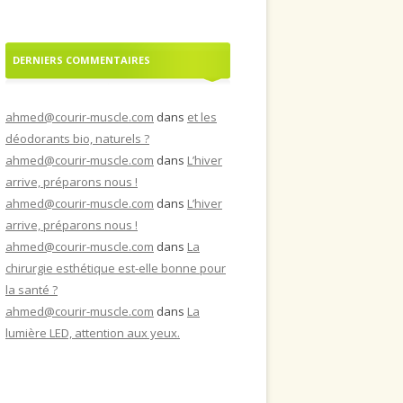
DERNIERS COMMENTAIRES
ahmed@courir-muscle.com
dans
et les
déodorants bio, naturels ?
ahmed@courir-muscle.com
dans
L’hiver
arrive, préparons nous !
ahmed@courir-muscle.com
dans
L’hiver
arrive, préparons nous !
ahmed@courir-muscle.com
dans
La
chirurgie esthétique est-elle bonne pour
la santé ?
ahmed@courir-muscle.com
dans
La
lumière LED, attention aux yeux.