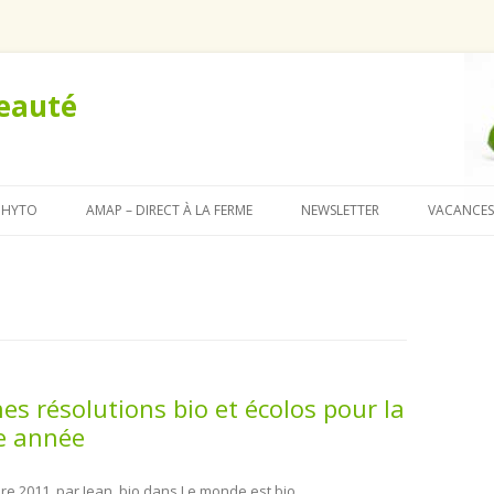
Beauté
Aller au contenu principal
PHYTO
AMAP – DIRECT À LA FERME
NEWSLETTER
VACANCES
es résolutions bio et écolos pour la
e année
re 2011, par
Jean_bio
dans
Le monde est bio