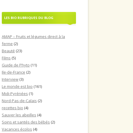
LES BIO RUBRIQUES DU BLOG
AMAP – Fruits et légumes direct à la
ferme
(2)
Beauté
(23)
Films
(5)
Guide de Phyto
(11)
Ile-de-France
(2)
Interview
(3)
Le monde est bio
(161)
Midi-Pyrénées
(1)
Nord-Pas-de-Calais
(2)
recettes bio
(4)
Sauver les abeilles
(4)
Soins et santés des bébés
(2)
Vacances écolos
(4)