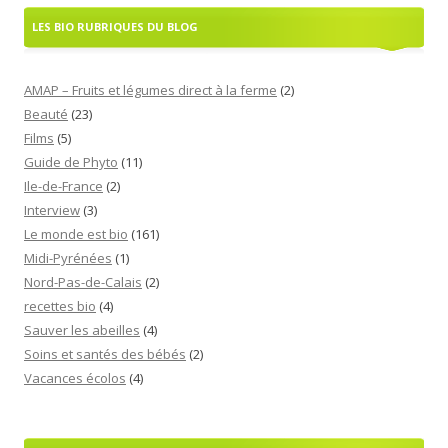
LES BIO RUBRIQUES DU BLOG
AMAP – Fruits et légumes direct à la ferme
(2)
Beauté
(23)
Films
(5)
Guide de Phyto
(11)
Ile-de-France
(2)
Interview
(3)
Le monde est bio
(161)
Midi-Pyrénées
(1)
Nord-Pas-de-Calais
(2)
recettes bio
(4)
Sauver les abeilles
(4)
Soins et santés des bébés
(2)
Vacances écolos
(4)