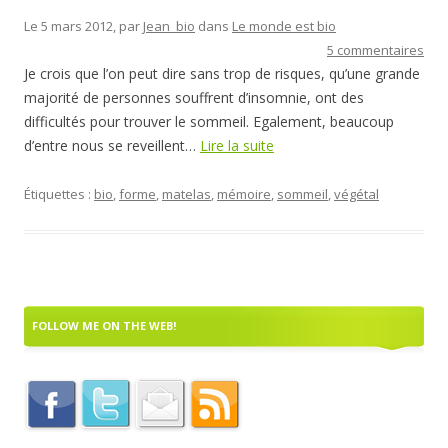
Le 5 mars 2012, par
Jean_bio
dans
Le monde est bio
5 commentaires
Je crois que l’on peut dire sans trop de risques, qu’une grande
majorité de personnes souffrent d’insomnie, ont des
difficultés pour trouver le sommeil. Egalement, beaucoup
d’entre nous se reveillent…
Lire la suite
Étiquettes :
bio
,
forme
,
matelas
,
mémoire
,
sommeil
,
végétal
FOLLOW ME ON THE WEB!