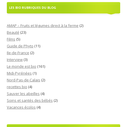
LES BIO RUBRIQUES DU BLOG
AMAP – Fruits et légumes direct à la ferme
(2)
Beauté
(23)
Films
(5)
Guide de Phyto
(11)
Ile-de-France
(2)
Interview
(3)
Le monde est bio
(161)
Midi-Pyrénées
(1)
Nord-Pas-de-Calais
(2)
recettes bio
(4)
Sauver les abeilles
(4)
Soins et santés des bébés
(2)
Vacances écolos
(4)