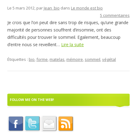
Le 5 mars 2012, par
Jean_bio
dans
Le monde est bio
5 commentaires
Je crois que l’on peut dire sans trop de risques, qu’une grande
majorité de personnes souffrent d’insomnie, ont des
difficultés pour trouver le sommeil. Egalement, beaucoup
d’entre nous se reveillent…
Lire la suite
Étiquettes :
bio
,
forme
,
matelas
,
mémoire
,
sommeil
,
végétal
FOLLOW ME ON THE WEB!