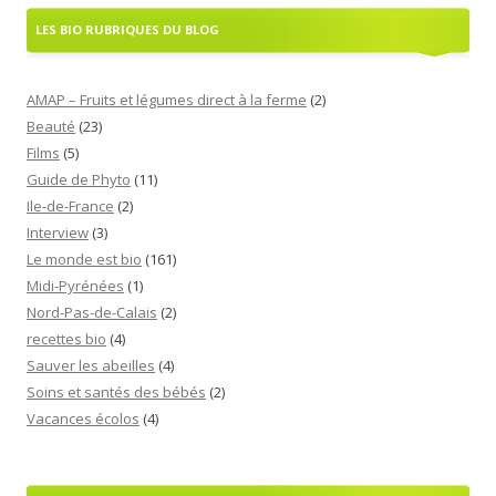
LES BIO RUBRIQUES DU BLOG
AMAP – Fruits et légumes direct à la ferme
(2)
Beauté
(23)
Films
(5)
Guide de Phyto
(11)
Ile-de-France
(2)
Interview
(3)
Le monde est bio
(161)
Midi-Pyrénées
(1)
Nord-Pas-de-Calais
(2)
recettes bio
(4)
Sauver les abeilles
(4)
Soins et santés des bébés
(2)
Vacances écolos
(4)