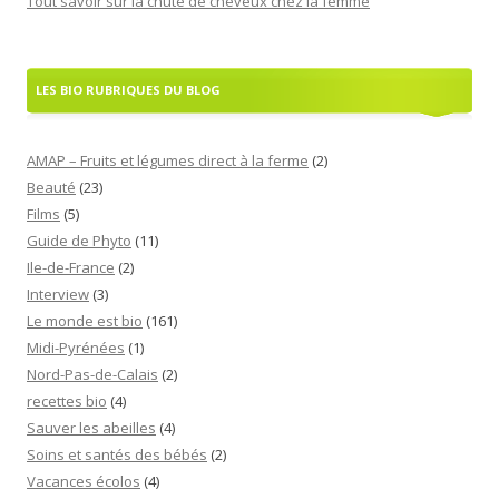
Tout savoir sur la chute de cheveux chez la femme
LES BIO RUBRIQUES DU BLOG
AMAP – Fruits et légumes direct à la ferme
(2)
Beauté
(23)
Films
(5)
Guide de Phyto
(11)
Ile-de-France
(2)
Interview
(3)
Le monde est bio
(161)
Midi-Pyrénées
(1)
Nord-Pas-de-Calais
(2)
recettes bio
(4)
Sauver les abeilles
(4)
Soins et santés des bébés
(2)
Vacances écolos
(4)